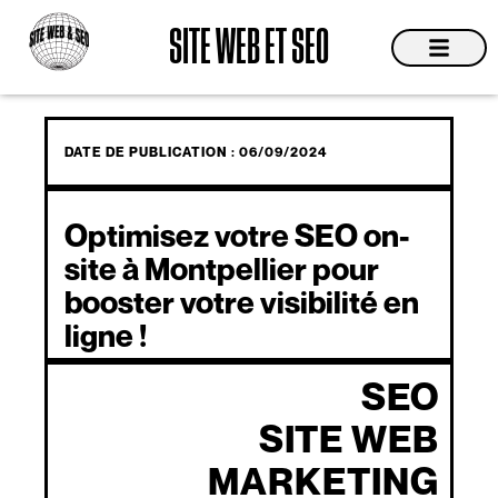
Aller
SITE WEB ET SEO
au
contenu
Site Web
Devis & C
DATE DE PUBLICATION :
06/09/2024
Optimisez votre SEO on-
site à Montpellier pour
booster votre visibilité en
ligne !
SEO
SITE WEB
MARKETING